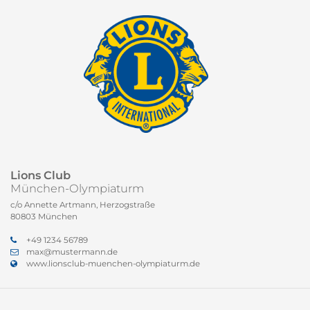
Lions Club
München-Olympiaturm
c/o Annette Artmann, Herzogstraße
80803 München
+49 1234 56789
max@mustermann.de
www.lionsclub-muenchen-olympiaturm.de