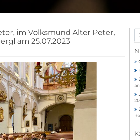
eter, im Volksmund Alter Peter,
rgl am 25.07.2023
N
am
20
Re
K