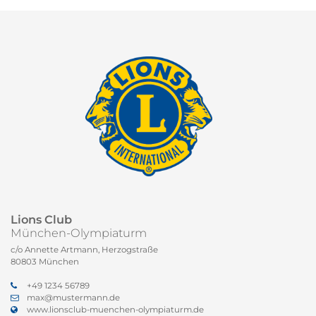
Lions Club
München-Olympiaturm
c/o Annette Artmann, Herzogstraße
80803 München
+49 1234 56789
max@mustermann.de
www.lionsclub-muenchen-olympiaturm.de