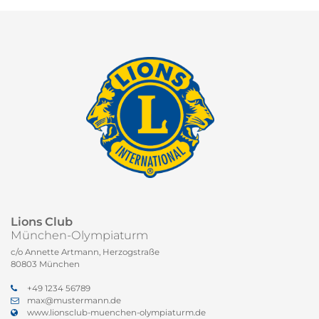
Lions Club
München-Olympiaturm
c/o Annette Artmann, Herzogstraße
80803 München
+49 1234 56789
max@mustermann.de
www.lionsclub-muenchen-olympiaturm.de